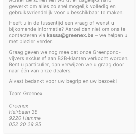
gewerkt om alles zo snel mogelijk volledig en
Cookiebeleid (EU)
gebruiksvriendelijk voor u beschikbaar te maken.
PLANTENFILTER
Heeft u in de tussentijd een vraag of wenst u
PLANTENFILTER
MET
bijkomende informatie? Aarzel dan niet om ons te
MET
WATERVAL
contacteren via
kassa@greenex.be
– we helpen u
WATERVAL
KORTE
met plezier verder.
140 X 70 X
ZIJDE 275
Graag geven we nog mee dat onze Greenpond-
35 CM
X 80 X 60
vijvers exclusief aan B2B-klanten verkocht worden.
CM
Bent u particulier, dan verwijzen we u graag door
TEST
naar één van onze dealers.
TEST
LABEL
Alvast bedankt voor uw begrip en uw bezoek!
LABEL
€
438,05
€
969,00
Team Greenex
Greenex
Beheer toestemming
Heirbaan 38
9220 Hamme
Om de beste ervaringen te bieden, gebruiken wij technologieën zoals
052 20 29 95
cookies om informatie over je apparaat op te slaan en/of te raadplegen.
Door in te stemmen met deze technologieën kunnen wij gegevens zoals
surfgedrag of unieke ID's op deze site verwerken. Als je geen