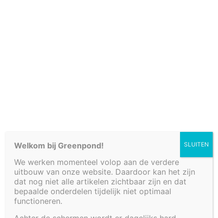
Verkooppunten
Welkom bij Greenpond!
SLUITEN
We werken momenteel volop aan de verdere
Fonteinbakken
uitbouw van onze website. Daardoor kan het zijn
Plantenfilters met waterval
dat nog niet alle artikelen zichtbaar zijn en dat
Vijvers
bepaalde onderdelen tijdelijk niet optimaal
functioneren.
Decoratieve afwerkingen
Watertafels
Achter de schermen wordt er dagelijks hard