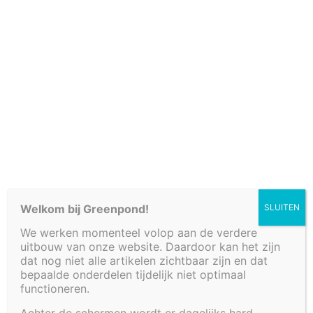
Verkooppunten
Welkom bij Greenpond!
SLUITEN
We werken momenteel volop aan de verdere
Fonteinbakken
uitbouw van onze website. Daardoor kan het zijn
Plantenfilters met waterval
dat nog niet alle artikelen zichtbaar zijn en dat
Vijvers
bepaalde onderdelen tijdelijk niet optimaal
functioneren.
Decoratieve afwerkingen
Watertafels
Achter de schermen wordt er dagelijks hard