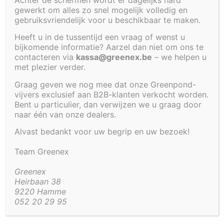
gewerkt om alles zo snel mogelijk volledig en
Cookiebeleid (EU)
gebruiksvriendelijk voor u beschikbaar te maken.
Heeft u in de tussentijd een vraag of wenst u
bijkomende informatie? Aarzel dan niet om ons te
VIJVER 250
contacteren via
kassa@greenex.be
– we helpen u
X 120 X 35
met plezier verder.
CM
Graag geven we nog mee dat onze Greenpond-
TEST
vijvers exclusief aan B2B-klanten verkocht worden.
Bent u particulier, dan verwijzen we u graag door
LABEL
naar één van onze dealers.
€
875,00
Alvast bedankt voor uw begrip en uw bezoek!
Team Greenex
Greenex
Beheer toestemming
Heirbaan 38
9220 Hamme
Om de beste ervaringen te bieden, gebruiken wij technologieën zoals
052 20 29 95
cookies om informatie over je apparaat op te slaan en/of te raadplegen.
Door in te stemmen met deze technologieën kunnen wij gegevens zoals
surfgedrag of unieke ID's op deze site verwerken. Als je geen