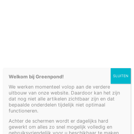
Via deze website kan u enkel de catalogus
raadplegen. Voor meer info en verkoop
verwijzen wij u graag door naar:
Greenpond
Blader door ons assortiment vijvers
Welkom bij Greenpond!
SLUITEN
We werken momenteel volop aan de verdere
uitbouw van onze website. Daardoor kan het zijn
dat nog niet alle artikelen zichtbaar zijn en dat
bepaalde onderdelen tijdelijk niet optimaal
functioneren.
deskundig advies
Achter de schermen wordt er dagelijks hard
gewerkt om alles zo snel mogelijk volledig en
gebruiksvriendelijk voor u beschikbaar te maken.