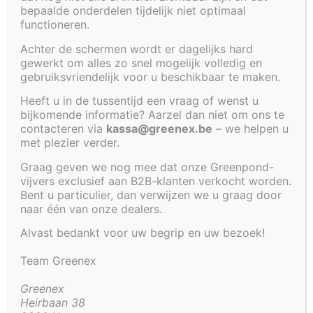
bepaalde onderdelen tijdelijk niet optimaal
cm
functioneren.
cm
Achter de schermen wordt er dagelijks hard
gewerkt om alles zo snel mogelijk volledig en
gebruiksvriendelijk voor u beschikbaar te maken.
Diepte
Heeft u in de tussentijd een vraag of wenst u
bijkomende informatie? Aarzel dan niet om ons te
contacteren via
kassa@greenex.be
– we helpen u
cm
met plezier verder.
cm
Graag geven we nog mee dat onze Greenpond-
vijvers exclusief aan B2B-klanten verkocht worden.
Bent u particulier, dan verwijzen we u graag door
naar één van onze dealers.
Decoratieve afwerkingen
Alvast bedankt voor uw begrip en uw bezoek!
Team Greenex
Een prachtige vijver maakt een tuin helemaal áf. Wist
je dat je een vijver makkelijk de look & feel geeft die
Greenex
Heirbaan 38
bij de omgeving past? Denk maar aan een