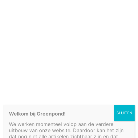
Ruime voorraad
Cookiebeleid (EU)
Type decoratie
Kader
Oplegrand
Afmetingen
Lengte
cm
cm
Welkom bij Greenpond!
SLUITEN
We werken momenteel volop aan de verdere
Breedte
uitbouw van onze website. Daardoor kan het zijn
dat nog niet alle artikelen zichtbaar zijn en dat