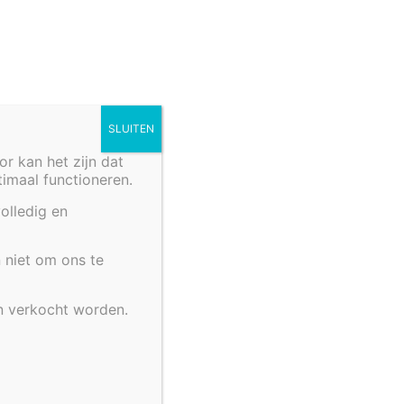
 de filtermassa.
et gefilterde water terug naar
SLUITEN
 kan het zijn dat
ptimaal functioneren.
olledig en
 niet om ons te
n verkocht worden.
orus (of gele lis), de Acorus