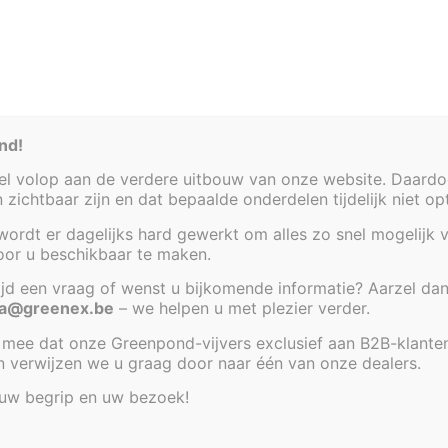
et van jouw piekfijn afgewerkte ExclusiveGarden-vijver.
dan duwt een vijverpomp het water via die doorvoer onderin
or middel van een inkeping of een gat bijvoorbeeld), kan h
nd!
 volop aan de verdere uitbouw van onze website. Daardoor
en zichtbaar zijn en dat bepaalde onderdelen tijdelijk niet o
ordt er dagelijks hard gewerkt om alles zo snel mogelijk v
voor u beschikbaar te maken.
tijd een vraag of wenst u bijkomende informatie? Aarzel dan
a@greenex.be
– we helpen u met plezier verder.
mee dat onze Greenpond-vijvers exclusief aan B2B-klante
an verwijzen we u graag door naar één van onze dealers.
 uw begrip en uw bezoek!
 20-tal centimeter van de bovenkant.
n waterzuiverende werking
. Denk maar aan de Iris pseudac