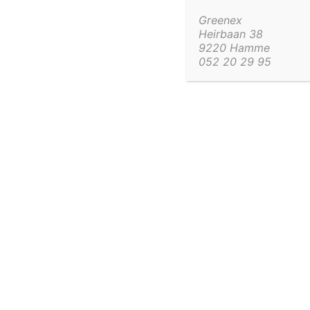
calamus (of kalmoes) en de lisdodde (of Typha angustifoli
Greenex
Heirbaan 38
9220 Hamme
De tussenwand monteer je b
052 20 29 95
We raden aan om
één derde
van de visvijver te gebruiken
Zuurstof in de vijver heeft een
heilzame werking voor de
Gebruik geperforeerde netzakjes om je filtermassa i
stuk per s
052 20 29 95
info@gree
Beheer toestemming
Greenpond by Greenex