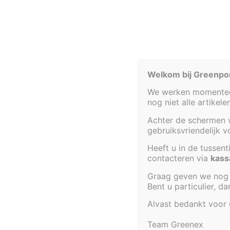
Werk je vijver af met een decoratieve
oplegrand
en… geni
En hoe installeer je zo’n wand?
Monteer een
tankdoorvoer onderaan
in de tussenwand, 
Als je een stukje van de tussenwand bovenaan afzaagt (do
de vijver.
Welkom bij Greenpo
We werken momenteel
nog niet alle artikel
Achter de schermen w
gebruiksvriendelijk 
Heeft u in de tussen
contacteren via
kass
Graag geven we nog 
Bent u particulier, d
Acorus calamus
Alvast bedankt voor
De filterruimte die je net gecreëerd hebt, vul je tot zo’n
De ruimte die overblijft, biedt plaats aan
planten met ee
Team Greenex