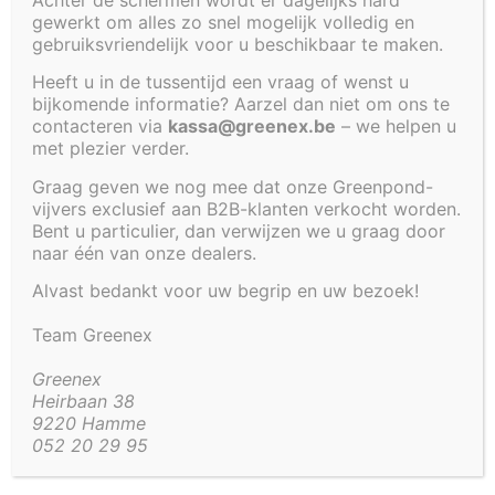
gewerkt om alles zo snel mogelijk volledig en
Cookiebeleid (EU)
gebruiksvriendelijk voor u beschikbaar te maken.
Heeft u in de tussentijd een vraag of wenst u
KADER
bijkomende informatie? Aarzel dan niet om ons te
VOOR
contacteren via
kassa@greenex.be
– we helpen u
VIJVER 70
met plezier verder.
X 70 X 35
Graag geven we nog mee dat onze Greenpond-
CM
vijvers exclusief aan B2B-klanten verkocht worden.
Bent u particulier, dan verwijzen we u graag door
TEST
naar één van onze dealers.
LABEL
Alvast bedankt voor uw begrip en uw bezoek!
€
359,00
Team Greenex
Greenex
Beheer toestemming
Heirbaan 38
9220 Hamme
Om de beste ervaringen te bieden, gebruiken wij technologieën zoals
052 20 29 95
cookies om informatie over je apparaat op te slaan en/of te raadplegen.
Door in te stemmen met deze technologieën kunnen wij gegevens zoals
surfgedrag of unieke ID's op deze site verwerken. Als je geen