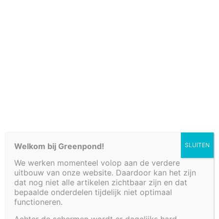
Verkooppunten
Welkom bij Greenpond!
SLUITEN
We werken momenteel volop aan de verdere
Fonteinbakken
uitbouw van onze website. Daardoor kan het zijn
Plantenfilters met waterval
dat nog niet alle artikelen zichtbaar zijn en dat
Vijvers
bepaalde onderdelen tijdelijk niet optimaal
functioneren.
Decoratieve afwerkingen
Watertafels
Achter de schermen wordt er dagelijks hard