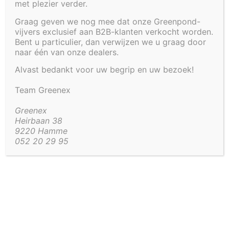
met plezier verder.
Cookiebeleid (EU)
Greenpond by Greenex
Graag geven we nog mee dat onze Greenpond-
vijvers exclusief aan B2B-klanten verkocht worden.
Bent u particulier, dan verwijzen we u graag door
Heirbaan 38
Beheer toestemming
naar één van onze dealers.
9220 Hamme
BTW BE 0750.550.283
Alvast bedankt voor uw begrip en uw bezoek!
Om de beste ervaringen te bieden, gebruiken wij technologieën zoals
cookies om informatie over je apparaat op te slaan en/of te raadplegen.
Tel
052 20 29 95
Team Greenex
Door in te stemmen met deze technologieën kunnen wij gegevens zoals
Mail
kassa@greenex.be
surfgedrag of unieke ID's op deze site verwerken. Als je geen
toestemming geeft of uw toestemming intrekt, kan dit een nadelige
Greenex
invloed hebben op bepaalde functies en mogelijkheden.
Heirbaan 38
Vaak gestelde vragen
9220 Hamme
052 20 29 95
Accepteren
Weigeren
Bekijk voorkeuren
Cookiebeleid
Privacyverklaring
Impressum