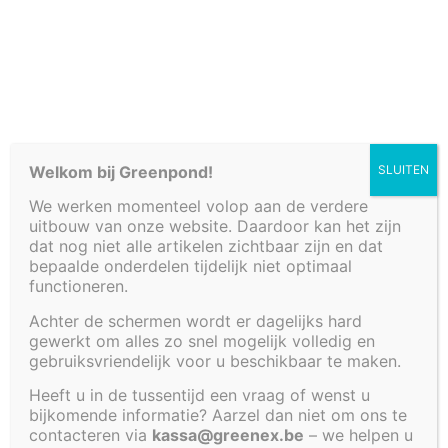
Welkom bij Greenpond!
SLUITEN
We werken momenteel volop aan de verdere
uitbouw van onze website. Daardoor kan het zijn
dat nog niet alle artikelen zichtbaar zijn en dat
bepaalde onderdelen tijdelijk niet optimaal
Verkooppunten
functioneren.
Achter de schermen wordt er dagelijks hard
Fonteinbakken
gewerkt om alles zo snel mogelijk volledig en
gebruiksvriendelijk voor u beschikbaar te maken.
Plantenfilters met waterval
Geen producten gevonden die aan je
zoekcriteria voldoen.
Vijvers
Heeft u in de tussentijd een vraag of wenst u
bijkomende informatie? Aarzel dan niet om ons te
Decoratieve afwerkingen
contacteren via
kassa@greenex.be
– we helpen u
Watertafels