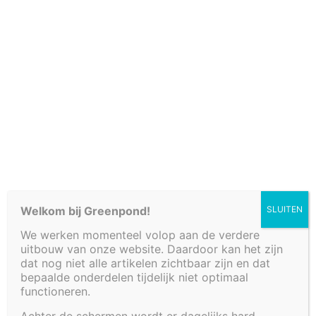
Verkooppunten
Welkom bij Greenpond!
SLUITEN
We werken momenteel volop aan de verdere
Fonteinbakken
uitbouw van onze website. Daardoor kan het zijn
Plantenfilters met waterval
dat nog niet alle artikelen zichtbaar zijn en dat
Vijvers
bepaalde onderdelen tijdelijk niet optimaal
functioneren.
Decoratieve afwerkingen
Watertafels
Achter de schermen wordt er dagelijks hard