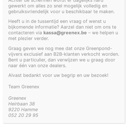
gewerkt om alles zo snel mogelijk volledig en
Cookiebeleid (EU)
gebruiksvriendelijk voor u beschikbaar te maken.
Heeft u in de tussentijd een vraag of wenst u
bijkomende informatie? Aarzel dan niet om ons te
contacteren via
kassa@greenex.be
– we helpen u
Tankdoorvoer
met plezier verder.
TEST
Graag geven we nog mee dat onze Greenpond-
vijvers exclusief aan B2B-klanten verkocht worden.
LABEL
Bent u particulier, dan verwijzen we u graag door
naar één van onze dealers.
Alvast bedankt voor uw begrip en uw bezoek!
Team Greenex
Greenex
Beheer toestemming
Heirbaan 38
9220 Hamme
Om de beste ervaringen te bieden, gebruiken wij technologieën zoals
052 20 29 95
cookies om informatie over je apparaat op te slaan en/of te raadplegen.
Door in te stemmen met deze technologieën kunnen wij gegevens zoals
surfgedrag of unieke ID's op deze site verwerken. Als je geen