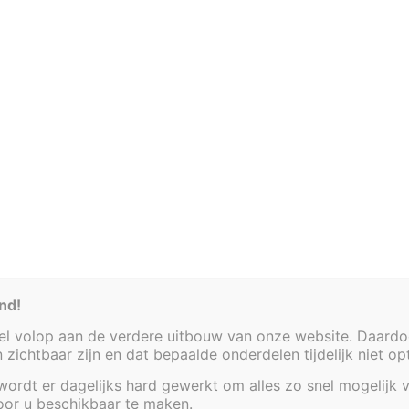
enex.be
Bezoek graag enkel op afspraak
Heirbaan 38 - 9220 Hamme
Ve
Vijvers
Decoratieve afwerkingen
Waterta
nd!
 volop aan de verdere uitbouw van onze website. Daardoor
en zichtbaar zijn en dat bepaalde onderdelen tijdelijk niet o
ordt er dagelijks hard gewerkt om alles zo snel mogelijk v
voor u beschikbaar te maken.