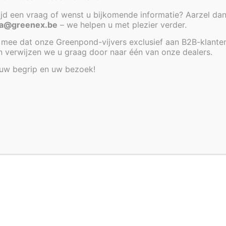
tijd een vraag of wenst u bijkomende informatie? Aarzel dan
a@greenex.be
– we helpen u met plezier verder.
mee dat onze Greenpond-vijvers exclusief aan B2B-klante
an verwijzen we u graag door naar één van onze dealers.
 uw begrip en uw bezoek!
nex.be
Bezoek graag enkel op afspraak
Heirbaan 38 - 9220 Hamme
ies om
emmen met
p deze site