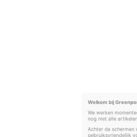
052 20 29 95
kassa@gre
Fonteinbakken
Plantenfilters met waterval
Welkom bij Greenpo
We werken momenteel
nog niet alle artikel
Achter de schermen w
gebruiksvriendelijk 