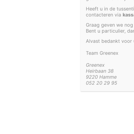
Heeft u in de tussen
contacteren via
kass
Graag geven we nog 
Bent u particulier, d
Tankdoorvoer
Alvast bedankt voor
TEST LABEL
Team Greenex
Greenex
Heirbaan 38
9220 Hamme
052 20 29 95
052 20 29 95
info@gree
Beheer toestemming
Greenpond by Greenex
Om de beste ervaringen te bieden, gebruiken wij technologieën zoals cook
informatie over je apparaat op te slaan en/of te raadplegen. Door in te st
Heirbaan 38
deze technologieën kunnen wij gegevens zoals surfgedrag of unieke ID's o