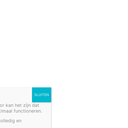
rkooppunten
fels
Cookiebeleid (EU)
SLUITEN
 kan het zijn dat
ptimaal functioneren.
olledig en