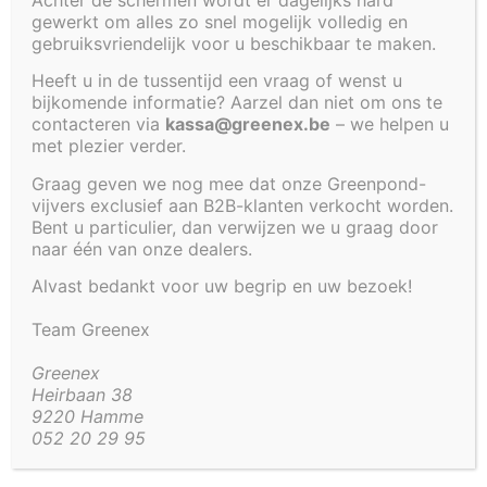
gewerkt om alles zo snel mogelijk volledig en
Cookiebeleid (EU)
gebruiksvriendelijk voor u beschikbaar te maken.
ZWART
KADER
Heeft u in de tussentijd een vraag of wenst u
VOOR
bijkomende informatie? Aarzel dan niet om ons te
contacteren via
kassa@greenex.be
– we helpen u
VIJVER 225
met plezier verder.
X 60 X 35
CM
Graag geven we nog mee dat onze Greenpond-
LAATSTE
vijvers exclusief aan B2B-klanten verkocht worden.
Bent u particulier, dan verwijzen we u graag door
STUKS
naar één van onze dealers.
TEST
Alvast bedankt voor uw begrip en uw bezoek!
LABEL
Team Greenex
€
871,75
Greenex
Beheer toestemming
Heirbaan 38
9220 Hamme
Om de beste ervaringen te bieden, gebruiken wij technologieën zoals
052 20 29 95
cookies om informatie over je apparaat op te slaan en/of te raadplegen.
Door in te stemmen met deze technologieën kunnen wij gegevens zoals
surfgedrag of unieke ID's op deze site verwerken. Als je geen