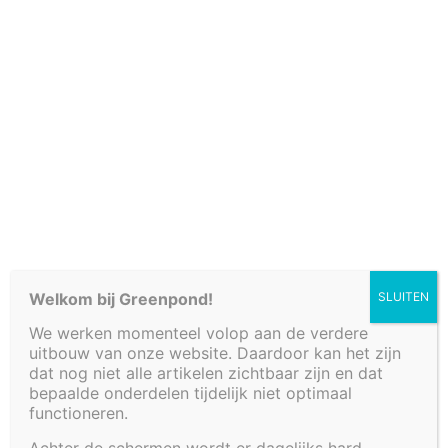
Verkooppunten
Welkom bij Greenpond!
SLUITEN
We werken momenteel volop aan de verdere
Fonteinbakken
uitbouw van onze website. Daardoor kan het zijn
Plantenfilters met waterval
dat nog niet alle artikelen zichtbaar zijn en dat
Vijvers
bepaalde onderdelen tijdelijk niet optimaal
functioneren.
Decoratieve afwerkingen
Watertafels
Achter de schermen wordt er dagelijks hard