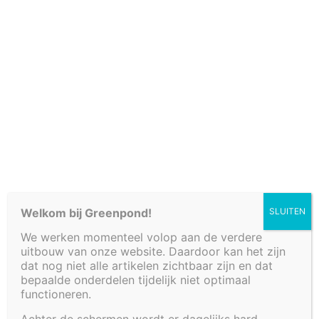
Verkooppunten
Welkom bij Greenpond!
SLUITEN
We werken momenteel volop aan de verdere
Fonteinbakken
uitbouw van onze website. Daardoor kan het zijn
Plantenfilters met waterval
dat nog niet alle artikelen zichtbaar zijn en dat
Vijvers
bepaalde onderdelen tijdelijk niet optimaal
functioneren.
Decoratieve afwerkingen
Watertafels
Achter de schermen wordt er dagelijks hard