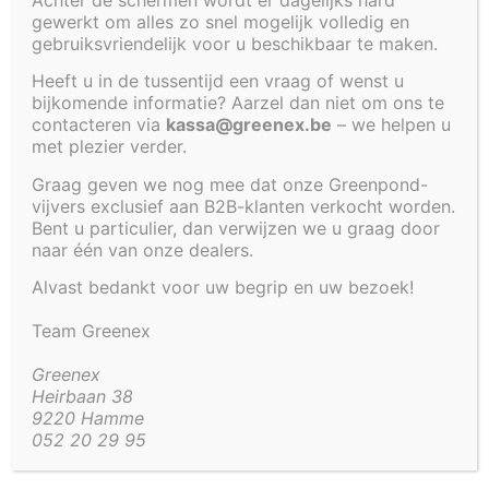
gewerkt om alles zo snel mogelijk volledig en
Cookiebeleid (EU)
gebruiksvriendelijk voor u beschikbaar te maken.
Heeft u in de tussentijd een vraag of wenst u
WATERTAFEL
bijkomende informatie? Aarzel dan niet om ons te
contacteren via
kassa@greenex.be
– we helpen u
150 X 150 X
met plezier verder.
45 CM
Graag geven we nog mee dat onze Greenpond-
TEST
vijvers exclusief aan B2B-klanten verkocht worden.
LABEL
Bent u particulier, dan verwijzen we u graag door
naar één van onze dealers.
€
2
Alvast bedankt voor uw begrip en uw bezoek!
527,57
Team Greenex
Greenex
Beheer toestemming
Heirbaan 38
9220 Hamme
Om de beste ervaringen te bieden, gebruiken wij technologieën zoals
052 20 29 95
cookies om informatie over je apparaat op te slaan en/of te raadplegen.
Door in te stemmen met deze technologieën kunnen wij gegevens zoals
surfgedrag of unieke ID's op deze site verwerken. Als je geen