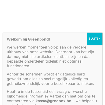
Cookiebeleid (EU)
Welkom bij Greenpond!
SLUITEN
We werken momenteel volop aan de verdere
uitbouw van onze website. Daardoor kan het zijn
dat nog niet alle artikelen zichtbaar zijn en dat
bepaalde onderdelen tijdelijk niet optimaal
functioneren.
Achter de schermen wordt er dagelijks hard
KADER VOOR
gewerkt om alles zo snel mogelijk volledig en
gebruiksvriendelijk voor u beschikbaar te maken.
VIJVER 120 X 120 X
Heeft u in de tussentijd een vraag of wenst u
bijkomende informatie? Aarzel dan niet om ons te
90 CM
contacteren via
kassa@greenex.be
– we helpen u