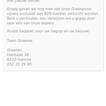
met plezier verder.
Graag geven we nog mee dat onze Greenpond-
€
1 099,54
vijvers exclusief aan B2B-klanten verkocht worden.
Bent u particulier, dan verwijzen we u graag door
naar één van onze dealers.
Artikel code:
4286-KDR-
Alvast bedankt voor uw begrip en uw bezoek!
Team Greenex
Aanvullende informatie
Aanvullende informatie
Greenex
Heirbaan 38
9220 Hamme
30 kg
052 20 29 95
Gewicht
120 × 120 × 90 cm
Afmetingen
Kaders
Oplegranden
Deksel
Tussenwand
Aansluitingen