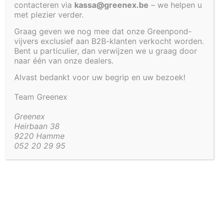
contacteren via
kassa@greenex.be
– we helpen u
66 CM
met plezier verder.
Graag geven we nog mee dat onze Greenpond-
vijvers exclusief aan B2B-klanten verkocht worden.
Bent u particulier, dan verwijzen we u graag door
€
58,56
naar één van onze dealers.
Alvast bedankt voor uw begrip en uw bezoek!
Artikel code:
2100-DKSL
Team Greenex
Aanvullende informatie
Greenex
Heirbaan 38
Aanvullende informatie
9220 Hamme
052 20 29 95
3 kg
Gewicht
66 × 66 × 5 cm
Afmetingen