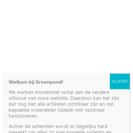
Cookiebeleid (EU)
4 X LED RING LIGHT
Welkom bij Greenpond!
SLUITEN
Ø40MM
We werken momenteel volop aan de verdere
uitbouw van onze website. Daardoor kan het zijn
dat nog niet alle artikelen zichtbaar zijn en dat
bepaalde onderdelen tijdelijk niet optimaal
€
95,00
functioneren.
Achter de schermen wordt er dagelijks hard
Breng je fontein, vijver of watertafel tot leven met
gewerkt om alles zo snel mogelijk volledig en