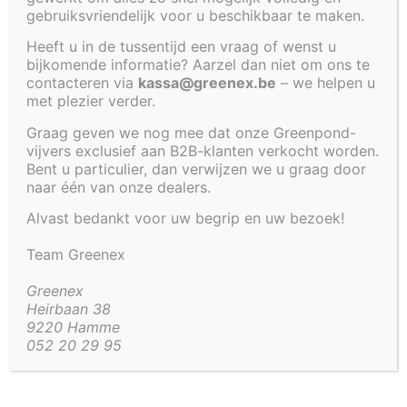
deze stijlvolle LED lamp met nozzle. Geniet van een
gebruiksvriendelijk voor u beschikbaar te maken.
prachtig verlichte waterstraal en creëer meteen een
Heeft u in de tussentijd een vraag of wenst u
gezellige, sfeervolle uitstraling in je tuin of
bijkomende informatie? Aarzel dan niet om ons te
buitenruimte.
contacteren via
kassa@greenex.be
– we helpen u
met plezier verder.
De lamp is eenvoudig te bevestigen op een pomp
en zorgt voor een opvallend lichteffect dat zowel
Graag geven we nog mee dat onze Greenpond-
vijvers exclusief aan B2B-klanten verkocht worden.
overdag als ’s avonds indruk maakt. Dankzij de
Bent u particulier, dan verwijzen we u graag door
energiezuinige en duurzame LED-technologie
naar één van onze dealers.
combineer je sfeer met een laag energieverbruik en
een lange levensduur.
Alvast bedankt voor uw begrip en uw bezoek!
Geschikt voor gebruik onder water en voorzien van
Team Greenex
een lange kabel voor maximale flexibiliteit bij
Greenex
installatie. Inclusief transformator (230V naar 12V)
Heirbaan 38
voor een veilige en gebruiksvriendelijke aansluiting.
9220 Hamme
052 20 29 95
Verkrijgbaar in de kleuren Cold White en Warm
White