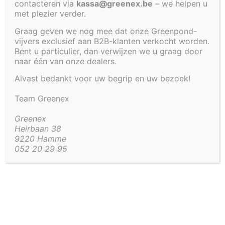
contacteren via
kassa@greenex.be
– we helpen u
met plezier verder.
€
147,00
Graag geven we nog mee dat onze Greenpond-
vijvers exclusief aan B2B-klanten verkocht worden.
Bent u particulier, dan verwijzen we u graag door
naar één van onze dealers.
Artikel code:
4264-60
Alvast bedankt voor uw begrip en uw bezoek!
Beschrijving
Aanvullende informatie
Team Greenex
Beschrijving
Greenex
Heirbaan 38
Deze steun wordt geplaatst in een vijver met een
9220 Hamme
hoogte 60 cm om het polyester deksel te
052 20 29 95
ondersteunen. Dankzij deze steun kunnen er
grotere gewichten zoals bv. grote keien op het
deksel geplaatst worden.