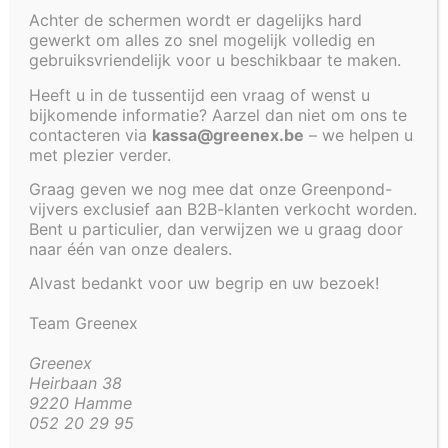
MET WATERVAL 140
Achter de schermen wordt er dagelijks hard
X 70 X 35 CM
gewerkt om alles zo snel mogelijk volledig en
gebruiksvriendelijk voor u beschikbaar te maken.
Heeft u in de tussentijd een vraag of wenst u
bijkomende informatie? Aarzel dan niet om ons te
€
438,05
contacteren via
kassa@greenex.be
– we helpen u
met plezier verder.
Artikel code:
4202-WTRVL
Graag geven we nog mee dat onze Greenpond-
vijvers exclusief aan B2B-klanten verkocht worden.
Bent u particulier, dan verwijzen we u graag door
Aanvullende informatie
naar één van onze dealers.
Aanvullende informatie
Alvast bedankt voor uw begrip en uw bezoek!
Team Greenex
18 kg
Gewicht
Greenex
140 × 70 × 35 cm
Afmetingen
Heirbaan 38
9220 Hamme
Binnen
122 x 52 x 35 cm ( vijver zonder
052 20 29 95
afmetingen
waterval)