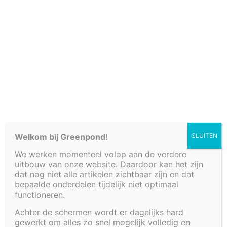
Cookiebeleid (EU)
PLANTENFILTER
Welkom bij Greenpond!
SLUITEN
MET WATERVAL 80
We werken momenteel volop aan de verdere
uitbouw van onze website. Daardoor kan het zijn
X 60 X 35 CM
dat nog niet alle artikelen zichtbaar zijn en dat
bepaalde onderdelen tijdelijk niet optimaal
functioneren.
Achter de schermen wordt er dagelijks hard
€
326,93
gewerkt om alles zo snel mogelijk volledig en