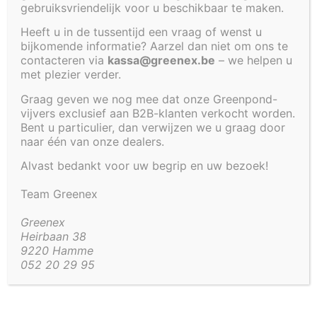
gebruiksvriendelijk voor u beschikbaar te maken.
Polyester vijver met waterval.
Heeft u in de tussentijd een vraag of wenst u
Voorzien om te gebruiken als extra filtratie voor uw
bijkomende informatie? Aarzel dan niet om ons te
vijver.
contacteren via
kassa@greenex.be
– we helpen u
met plezier verder.
Ingang / doorvoer installeren en opvullen met
filtermateriaal zoals filtermatten, substraat of
Graag geven we nog mee dat onze Greenpond-
waterplantjes.
vijvers exclusief aan B2B-klanten verkocht worden.
Bent u particulier, dan verwijzen we u graag door
Deze “plantenfilter” kan bovengronds blijven staan
naar één van onze dealers.
of deels ingebouwd worden om de waterval kleiner
Alvast bedankt voor uw begrip en uw bezoek!
te maken en het kabbelend watereffect te
verminderen.
Team Greenex
Greenex
Artikel code:
2111-WTRVL
Heirbaan 38
9220 Hamme
052 20 29 95
Aanvullende informatie
Aanvullende informatie