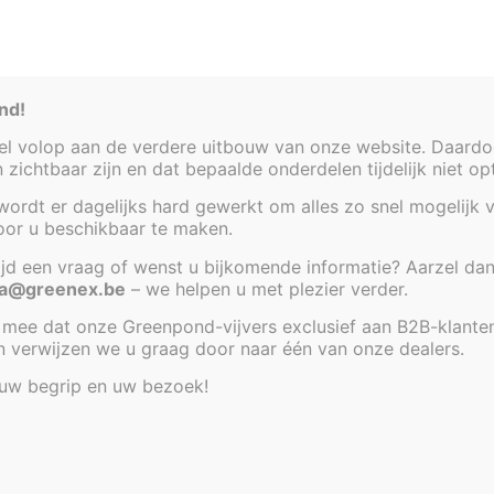
Artikel code:
2104-KDR-
nd!
 volop aan de verdere uitbouw van onze website. Daardoor
en zichtbaar zijn en dat bepaalde onderdelen tijdelijk niet o
ordt er dagelijks hard gewerkt om alles zo snel mogelijk v
voor u beschikbaar te maken.
tijd een vraag of wenst u bijkomende informatie? Aarzel dan
a@greenex.be
– we helpen u met plezier verder.
mee dat onze Greenpond-vijvers exclusief aan B2B-klante
an verwijzen we u graag door naar één van onze dealers.
 uw begrip en uw bezoek!
e