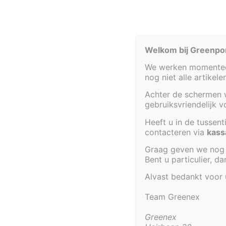
Welkom bij Greenpo
We werken momenteel
nog niet alle artikel
Achter de schermen w
gebruiksvriendelijk 
Heeft u in de tussen
contacteren via
kass
Graag geven we nog 
Bent u particulier, d
Alvast bedankt voor
Team Greenex
Aanvullende informatie
Aanvullende informati
Greenex