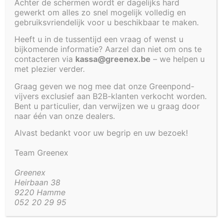
VOOR VIJVER 250 X
Achter de schermen wordt er dagelijks hard
gewerkt om alles zo snel mogelijk volledig en
gebruiksvriendelijk voor u beschikbaar te maken.
120 X 80 CM –
Heeft u in de tussentijd een vraag of wenst u
VERLAAT HET
bijkomende informatie? Aarzel dan niet om ons te
contacteren via
kassa@greenex.be
– we helpen u
met plezier verder.
ASSORTIMENT
Graag geven we nog mee dat onze Greenpond-
vijvers exclusief aan B2B-klanten verkocht worden.
Bent u particulier, dan verwijzen we u graag door
€
222,00
naar één van onze dealers.
Alvast bedankt voor uw begrip en uw bezoek!
Artikel code:
4216/4221-TSNWND
Team Greenex
Greenex
Beschrijving
Aanvullende informatie
Heirbaan 38
Beschrijving
9220 Hamme
052 20 29 95
Polyester tussenwand voor
deze