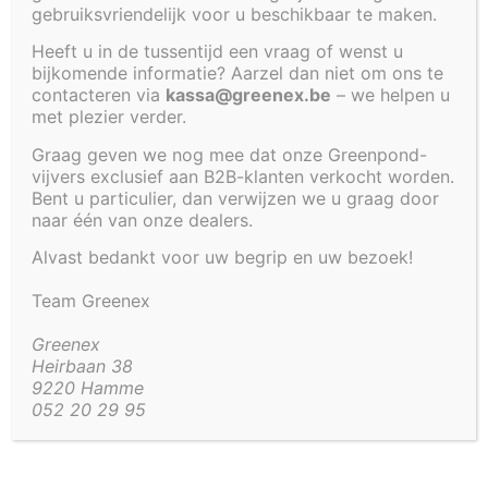
VOOR VIJVER 320 X
gebruiksvriendelijk voor u beschikbaar te maken.
170 X 80 CM
Heeft u in de tussentijd een vraag of wenst u
bijkomende informatie? Aarzel dan niet om ons te
contacteren via
kassa@greenex.be
– we helpen u
VERLAAT HET
met plezier verder.
Graag geven we nog mee dat onze Greenpond-
ASSORTIMENT
vijvers exclusief aan B2B-klanten verkocht worden.
Bent u particulier, dan verwijzen we u graag door
naar één van onze dealers.
€
262,00
Alvast bedankt voor uw begrip en uw bezoek!
Team Greenex
Artikel code:
4280-TSNWND
Greenex
Heirbaan 38
Beschrijving
Aanvullende informatie
9220 Hamme
052 20 29 95
Beschrijving
Polyester tussenwand voor
deze inbouwvijver
.