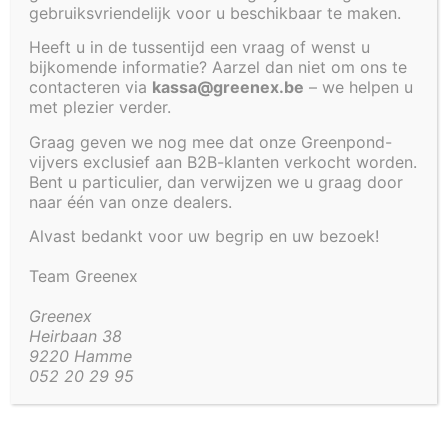
VOOR VIJVER 360 X
gebruiksvriendelijk voor u beschikbaar te maken.
120 X 100 CM –
Heeft u in de tussentijd een vraag of wenst u
bijkomende informatie? Aarzel dan niet om ons te
contacteren via
kassa@greenex.be
– we helpen u
VERLAAT HET
met plezier verder.
Graag geven we nog mee dat onze Greenpond-
ASSORTIMENT
vijvers exclusief aan B2B-klanten verkocht worden.
Bent u particulier, dan verwijzen we u graag door
naar één van onze dealers.
€
250,36
Alvast bedankt voor uw begrip en uw bezoek!
Team Greenex
Artikel code:
4217-TSNWND
Greenex
Heirbaan 38
Beschrijving
Aanvullende informatie
9220 Hamme
052 20 29 95
Beschrijving
Polyester tussenwand voor
deze inbouwvijver
.