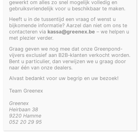
gewerkt om alles zo snel mogelijk volledig en
gebruiksvriendelijk voor u beschikbaar te maken.
€
324,54
Heeft u in de tussentijd een vraag of wenst u
Polyestervijver of fonteinbak om in te bouwen met
bijkomende informatie? Aarzel dan niet om ons te
contacteren via
kassa@greenex.be
– we helpen u
de volgende afmetingen: 120 x 120 x 35 cm.
met plezier verder.
Al onze inbouwvijvers worden geadviseerd om te
Graag geven we nog mee dat onze Greenpond-
plaatsen op volgende manier:
vijvers exclusief aan B2B-klanten verkocht worden.
Bent u particulier, dan verwijzen we u graag door
1. put uitgraven zodat de gehele vijver ondersteund
naar één van onze dealers.
kan worden met gestabiliseerd zand;
Alvast bedankt voor uw begrip en uw bezoek!
2. vijverbodem plaatsen op gestabiliseerd zand
(waterpas);
Team Greenex
3. vijver direct vullen met water en tegelijk rondom
aandammen met gestabiliseerd zand.
Greenex
Heirbaan 38
9220 Hamme
Artikel code:
2104
052 20 29 95
Aanvullende informatie