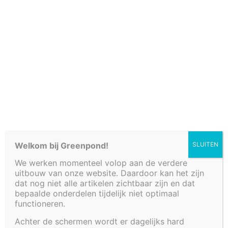
Cookiebeleid (EU)
Welkom bij Greenpond!
SLUITEN
We werken momenteel volop aan de verdere
uitbouw van onze website. Daardoor kan het zijn
VIJVER 120 X 120 X
dat nog niet alle artikelen zichtbaar zijn en dat
bepaalde onderdelen tijdelijk niet optimaal
35 CM
functioneren.
Achter de schermen wordt er dagelijks hard