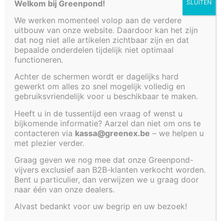
Welkom bij Greenpond!
SLUITEN
€
302,89
We werken momenteel volop aan de verdere
uitbouw van onze website. Daardoor kan het zijn
dat nog niet alle artikelen zichtbaar zijn en dat
Polyester vijver met volgende afmetingen: 140 x 70
bepaalde onderdelen tijdelijk niet optimaal
x 35.
functioneren.
Inhoud van deze vijver bedraagt ongeveer 250
Liter.
Achter de schermen wordt er dagelijks hard
gewerkt om alles zo snel mogelijk volledig en
Deze vijver is bedoeld om in de grond te plaatsen.
gebruiksvriendelijk voor u beschikbaar te maken.
Al onze inbouwvijvers worden geadviseerd om te
Heeft u in de tussentijd een vraag of wenst u
plaatsen op volgende manier;
bijkomende informatie? Aarzel dan niet om ons te
contacteren via
kassa@greenex.be
– we helpen u
Put uitgraven zodat de gehele vijver rondom
met plezier verder.
ondersteund kan worden met stabilisé.
Graag geven we nog mee dat onze Greenpond-
Vijver in de put plaatsen op een laag stabilisé.
vijvers exclusief aan B2B-klanten verkocht worden.
(waterpas)
Bent u particulier, dan verwijzen we u graag door
Vijver na plaatsing meteen vullen met water
naar één van onze dealers.
en tegelijk rondom aandammen met stabilisé.
Alvast bedankt voor uw begrip en uw bezoek!
Artikel code:
4202