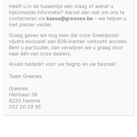
Heeft u in de tussentijd een vraag of wenst u
BOVENGRONDS
bijkomende informatie? Aarzel dan niet om ons te
contacteren via
kassa@greenex.be
– we helpen u
met plezier verder.
€
1 115,62
Graag geven we nog mee dat onze Greenpond-
vijvers exclusief aan B2B-klanten verkocht worden.
Vijver om bovengronds te plaatsen, als
Bent u particulier, dan verwijzen we u graag door
naar één van onze dealers.
bijvoorbeeld quarantainebak.
Alvast bedankt voor uw begrip en uw bezoek!
Inhoud 1640 liter.
Team Greenex
Artikel code:
4208
Greenex
Heirbaan 38
9220 Hamme
Aanvullende informatie
052 20 29 95
Aanvullende informatie
50 kg
Gewicht