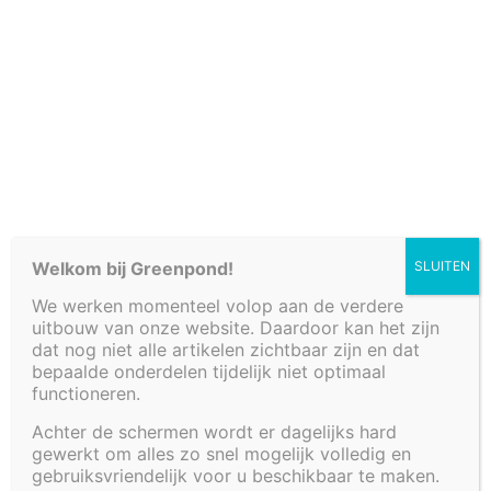
Cookiebeleid (EU)
Welkom bij Greenpond!
SLUITEN
We werken momenteel volop aan de verdere
uitbouw van onze website. Daardoor kan het zijn
dat nog niet alle artikelen zichtbaar zijn en dat
bepaalde onderdelen tijdelijk niet optimaal
functioneren.
VIJVER 170 X 140 X
Achter de schermen wordt er dagelijks hard
gewerkt om alles zo snel mogelijk volledig en
80 CM
gebruiksvriendelijk voor u beschikbaar te maken.