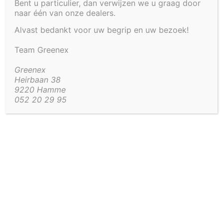
Bent u particulier, dan verwijzen we u graag door
Zie onze vijvers met
kaders
om een indruk te
naar één van onze dealers.
krijgen van deze mooie kaders.
Alvast bedankt voor uw begrip en uw bezoek!
Al onze inbouwvijvers worden geadviseerd om te
plaatsen op volgende manier:
Team Greenex
put uitgraven zodat de gehele vijver rondom
Greenex
Heirbaan 38
ondersteund kan worden met gestabiliseerd
9220 Hamme
zand;
052 20 29 95
vijver in de put plaatsen op een laag
gestabiliseerd zand (waterpas);
vijver na plaatsing meteen vullen met water en
tegelijk rondom aandammen met
gestabiliseerd zand.
Artikel code:
4214
Aanvullende informatie
Aanvullende informatie