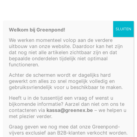
€
1 688,00
Polyester vijver met volgende afmetingen: 220 x
Welkom bij Greenpond!
SLUITEN
220 x 60 cm.
Inhoud van deze vijver bedraagt ongeveer 2400
We werken momenteel volop aan de verdere
uitbouw van onze website. Daardoor kan het zijn
liter.
dat nog niet alle artikelen zichtbaar zijn en dat
bepaalde onderdelen tijdelijk niet optimaal
Deze vijver is bedoeld om in de grond te plaatsen,
functioneren.
maar kan ook bovengronds worden gebruikt met
bijbestelling van een metalen frame. Dankzij dit
Achter de schermen wordt er dagelijks hard
frame kan deze bak kan worden bovengronds
gewerkt om alles zo snel mogelijk volledig en
gebruiksvriendelijk voor u beschikbaar te maken.
geplaatst. Het geheel kan dan ook mooi worden
afgewerkt met een volledig ‘rots’ of cortenstaal-
Heeft u in de tussentijd een vraag of wenst u
look kader.
bijkomende informatie? Aarzel dan niet om ons te
contacteren via
kassa@greenex.be
– we helpen u
Neem contact met ons op per
e-mail
voor info over
met plezier verder.
de mogelijkheden om deze bak bovengronds te
Graag geven we nog mee dat onze Greenpond-
gebruiken.
vijvers exclusief aan B2B-klanten verkocht worden.