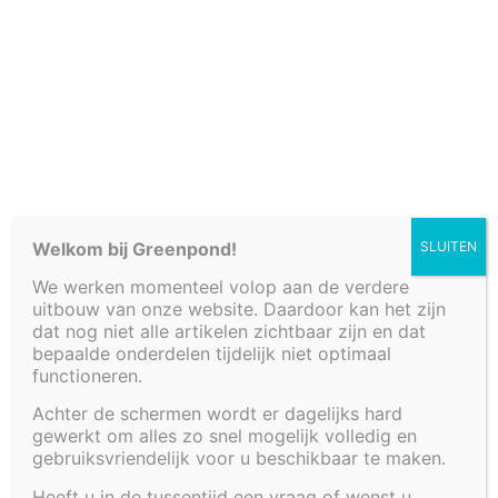
Cookiebeleid (EU)
Welkom bij Greenpond!
SLUITEN
We werken momenteel volop aan de verdere
uitbouw van onze website. Daardoor kan het zijn
dat nog niet alle artikelen zichtbaar zijn en dat
bepaalde onderdelen tijdelijk niet optimaal
functioneren.
Achter de schermen wordt er dagelijks hard
VIJVER 275 X 80 X
gewerkt om alles zo snel mogelijk volledig en
gebruiksvriendelijk voor u beschikbaar te maken.
60 CM
Heeft u in de tussentijd een vraag of wenst u