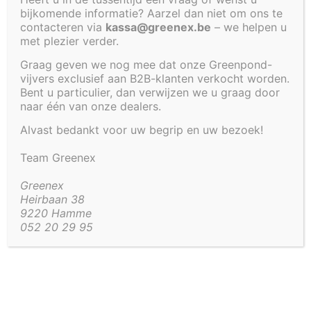
bijkomende informatie? Aarzel dan niet om ons te
BOVENGRONDS
contacteren via
kassa@greenex.be
– we helpen u
met plezier verder.
Graag geven we nog mee dat onze Greenpond-
€
1 171,28
vijvers exclusief aan B2B-klanten verkocht worden.
Bent u particulier, dan verwijzen we u graag door
Versterkte polyester vijverbak om boven de grond
naar één van onze dealers.
op te stellen zonder ondersteuning. Inhoud 967
Alvast bedankt voor uw begrip en uw bezoek!
liter.
Team Greenex
Artikel code:
4232
Greenex
Heirbaan 38
9220 Hamme
Aanvullende informatie
052 20 29 95
Aanvullende informatie
48 kg
Gewicht
275 × 80 × 60 cm