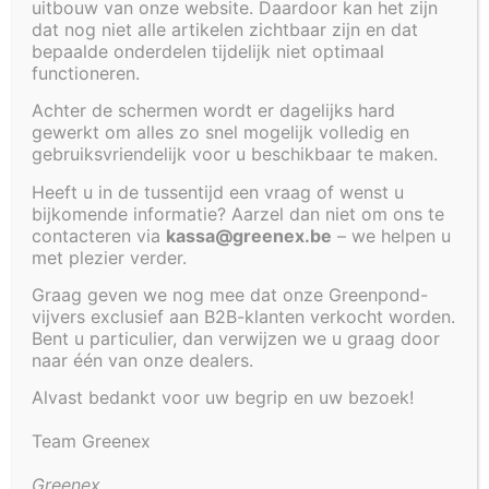
uitbouw van onze website. Daardoor kan het zijn
dat nog niet alle artikelen zichtbaar zijn en dat
€
2 382,00
bepaalde onderdelen tijdelijk niet optimaal
functioneren.
Polyestervijver met volgende buiten afmetingen:
Achter de schermen wordt er dagelijks hard
320 x 170 x 100 cm.
gewerkt om alles zo snel mogelijk volledig en
Inhoud van deze vijver bedraagt ongeveer 4500
gebruiksvriendelijk voor u beschikbaar te maken.
liter.
Heeft u in de tussentijd een vraag of wenst u
Deze vijver is bedoeld om in de grond te plaatsen.
bijkomende informatie? Aarzel dan niet om ons te
contacteren via
kassa@greenex.be
– we helpen u
Binnen afmetingen 300 x 150 x 100 cm.
met plezier verder.
Al onze inbouwvijvers worden geadviseerd om te
Graag geven we nog mee dat onze Greenpond-
vijvers exclusief aan B2B-klanten verkocht worden.
plaatsen op volgende manier:
Bent u particulier, dan verwijzen we u graag door
naar één van onze dealers.
1. put uitgraven zodat de gehele vijver ondersteund
kan worden met gestabiliseerd zand;
Alvast bedankt voor uw begrip en uw bezoek!
2. vijverbodem plaatsen op gestabiliseerd zand
(waterpas);
Team Greenex
3. vijver direct vullen met water en tegelijk rondom
Greenex