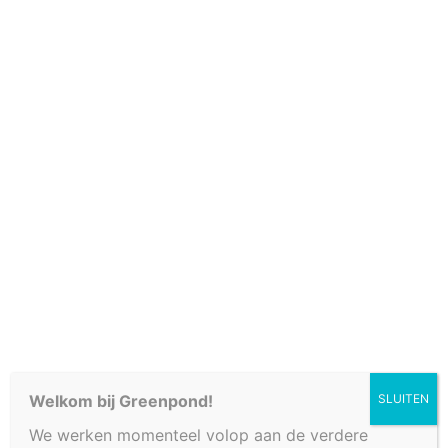
Cookiebeleid (EU)
VIJVER 320 X 170 X
100 CM
Welkom bij Greenpond!
SLUITEN
We werken momenteel volop aan de verdere