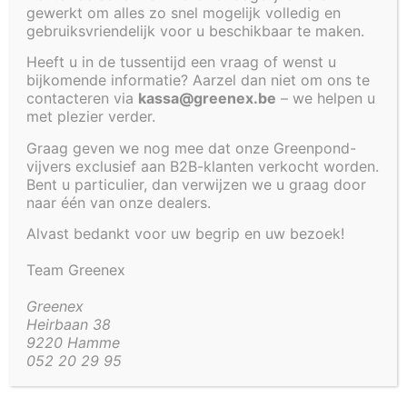
gewerkt om alles zo snel mogelijk volledig en
gebruiksvriendelijk voor u beschikbaar te maken.
€
1 289,00
Heeft u in de tussentijd een vraag of wenst u
Stevige, zwarte polyester prefab-vijver om in te
bijkomende informatie? Aarzel dan niet om ons te
bouwen van 455 x 95 x 35 cm.
contacteren via
kassa@greenex.be
– we helpen u
met plezier verder.
Reële inhoud: 1195 liter.
Graag geven we nog mee dat onze Greenpond-
We begeleiden je graag met
advies rond de
vijvers exclusief aan B2B-klanten verkocht worden.
correcte plaatsing.
Bent u particulier, dan verwijzen we u graag door
naar één van onze dealers.
Artikel code:
4294
Alvast bedankt voor uw begrip en uw bezoek!
Team Greenex
Beschrijving
Aanvullende informatie
Greenex
Beschrijving
Heirbaan 38
9220 Hamme
Dit is een stevige, zwarte polyester prefab-vijver
052 20 29 95
om in te bouwen. Ideaal als spiegelvijver bv.