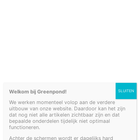
Cookiebeleid (EU)
Welkom bij Greenpond!
SLUITEN
We werken momenteel volop aan de verdere
uitbouw van onze website. Daardoor kan het zijn
VIJVER 455 X 95 X
dat nog niet alle artikelen zichtbaar zijn en dat
bepaalde onderdelen tijdelijk niet optimaal
35 CM
functioneren.
Achter de schermen wordt er dagelijks hard