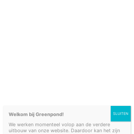
Cookiebeleid (EU)
VIJVER 620 X 170 X
Welkom bij Greenpond!
SLUITEN
100 CM
We werken momenteel volop aan de verdere
uitbouw van onze website. Daardoor kan het zijn