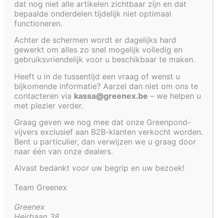
dat nog niet alle artikelen zichtbaar zijn en dat
bepaalde onderdelen tijdelijk niet optimaal
€
5 124,35
functioneren.
Polyestervijver met volgende afmetingen: 620 x
Achter de schermen wordt er dagelijks hard
gewerkt om alles zo snel mogelijk volledig en
170 x 100 cm.
gebruiksvriendelijk voor u beschikbaar te maken.
Inhoud van deze vijver bedraagt ongeveer 9000
Heeft u in de tussentijd een vraag of wenst u
liter.
bijkomende informatie? Aarzel dan niet om ons te
Deze vijver is bedoeld om in de grond te plaatsen.
contacteren via
kassa@greenex.be
– we helpen u
met plezier verder.
Al onze inbouwvijvers worden geadviseerd om te
Graag geven we nog mee dat onze Greenpond-
plaatsen op volgende manier:
vijvers exclusief aan B2B-klanten verkocht worden.
Bent u particulier, dan verwijzen we u graag door
1. put uitgraven zodat de gehele vijver ondersteund
naar één van onze dealers.
kan worden met gestabiliseerd zand;
2. vijverbodem plaatsen op gestabiliseerd zand
Alvast bedankt voor uw begrip en uw bezoek!
(waterpas);
Team Greenex
3. vijver direct vullen met water en tegelijk rondom
aandammen met gestabiliseerd zand.
Greenex
Heirbaan 38