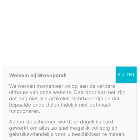
Cookiebeleid (EU)
Welkom bij Greenpond!
SLUITEN
We werken momenteel volop aan de verdere
uitbouw van onze website. Daardoor kan het zijn
dat nog niet alle artikelen zichtbaar zijn en dat
bepaalde onderdelen tijdelijk niet optimaal
VIJVER 70 X 70 X
functioneren.
Achter de schermen wordt er dagelijks hard
35 CM
gewerkt om alles zo snel mogelijk volledig en
gebruiksvriendelijk voor u beschikbaar te maken.