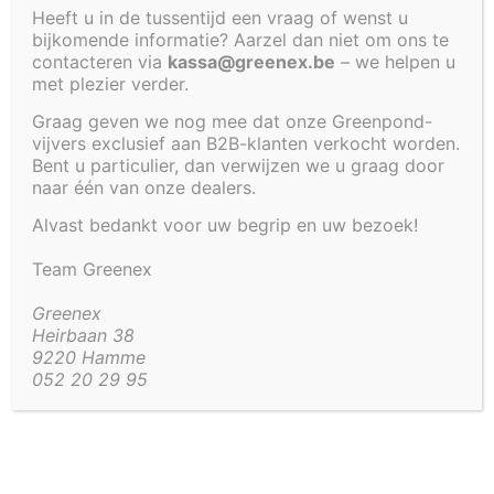
Heeft u in de tussentijd een vraag of wenst u
bijkomende informatie? Aarzel dan niet om ons te
€
186,06
contacteren via
kassa@greenex.be
– we helpen u
met plezier verder.
Artikel code:
2102-IBV
Graag geven we nog mee dat onze Greenpond-
vijvers exclusief aan B2B-klanten verkocht worden.
Bent u particulier, dan verwijzen we u graag door
Beschrijving
Aanvullende informatie
naar één van onze dealers.
Beschrijving
Alvast bedankt voor uw begrip en uw bezoek!
Team Greenex
Rechthoekige vijver of fonteinbak 70 x 70 x 35 cm.
Greenex
Deksel apart te verkrijgen, net als kader (kan
Heirbaan 38
bijvoorbeeld in cortenstaal-look of rotslook).
9220 Hamme
052 20 29 95
Al onze inbouwvijvers worden geadviseerd om te
plaatsen op volgende manier:
1. put uitgraven zodat de gehele vijver ondersteund
kan worden met gestabiliseerd zand;