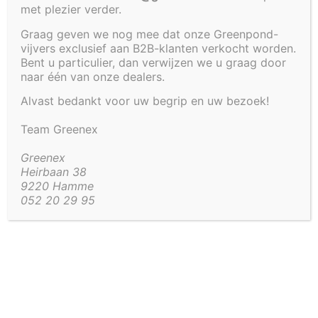
120 X 60 CM
met plezier verder.
Graag geven we nog mee dat onze Greenpond-
vijvers exclusief aan B2B-klanten verkocht worden.
€
1 599,00
Bent u particulier, dan verwijzen we u graag door
naar één van onze dealers.
Artikel code:
4289-WTRTFL
Alvast bedankt voor uw begrip en uw bezoek!
Team Greenex
Aanvullende informatie
Greenex
Aanvullende informatie
Heirbaan 38
9220 Hamme
052 20 29 95
120 × 120 × 60 cm
Afmetingen
Vorm
Vierkant, Rechthoek
Kaders
Oplegranden
Deksel