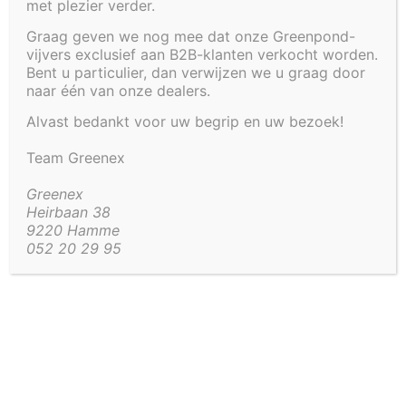
met plezier verder.
Graag geven we nog mee dat onze Greenpond-
vijvers exclusief aan B2B-klanten verkocht worden.
€
2 040,00
Bent u particulier, dan verwijzen we u graag door
naar één van onze dealers.
Artikel code:
4282-WTRTFL
Alvast bedankt voor uw begrip en uw bezoek!
Team Greenex
Aanvullende informatie
Aanvullende informatie
Greenex
Heirbaan 38
9220 Hamme
200 × 100 × 35 cm
052 20 29 95
Afmetingen
Vorm
Rechthoek
Kaders
Oplegranden
Deksel