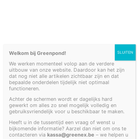
Cookiebeleid (EU)
Welkom bij Greenpond!
SLUITEN
We werken momenteel volop aan de verdere
uitbouw van onze website. Daardoor kan het zijn
dat nog niet alle artikelen zichtbaar zijn en dat
bepaalde onderdelen tijdelijk niet optimaal
functioneren.
Achter de schermen wordt er dagelijks hard
gewerkt om alles zo snel mogelijk volledig en
gebruiksvriendelijk voor u beschikbaar te maken.
WATERTAFEL 200 X
Heeft u in de tussentijd een vraag of wenst u
bijkomende informatie? Aarzel dan niet om ons te
100 X 35 CM
contacteren via
kassa@greenex.be
– we helpen u