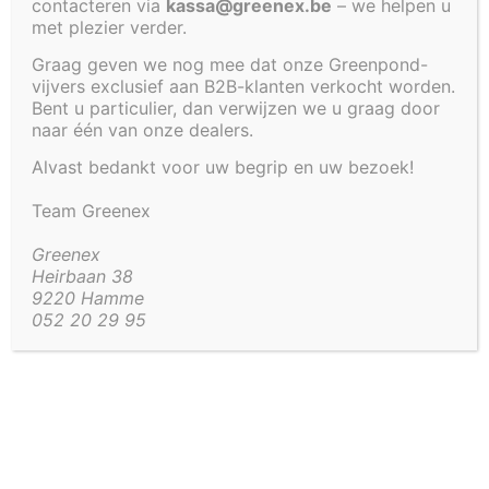
contacteren via
kassa@greenex.be
– we helpen u
met plezier verder.
Graag geven we nog mee dat onze Greenpond-
€
3 259,62
vijvers exclusief aan B2B-klanten verkocht worden.
Bent u particulier, dan verwijzen we u graag door
naar één van onze dealers.
Artikel code:
4242-WTRTFL
Alvast bedankt voor uw begrip en uw bezoek!
Aanvullende informatie
Team Greenex
Aanvullende informatie
Greenex
Heirbaan 38
150 kg
9220 Hamme
Gewicht
052 20 29 95
220 × 220 × 35 cm
Afmetingen
Vorm
Vierkant, Rechthoek