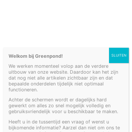
Cookiebeleid (EU)
Welkom bij Greenpond!
SLUITEN
We werken momenteel volop aan de verdere
uitbouw van onze website. Daardoor kan het zijn
dat nog niet alle artikelen zichtbaar zijn en dat
bepaalde onderdelen tijdelijk niet optimaal
functioneren.
Achter de schermen wordt er dagelijks hard
gewerkt om alles zo snel mogelijk volledig en
WATERTAFEL 220 X
gebruiksvriendelijk voor u beschikbaar te maken.
Heeft u in de tussentijd een vraag of wenst u
220 X 35 CM
bijkomende informatie? Aarzel dan niet om ons te