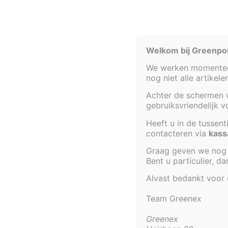
Welkom bij Greenpo
We werken momenteel
nog niet alle artikel
Achter de schermen w
gebruiksvriendelijk 
Heeft u in de tussen
contacteren via
kass
Graag geven we nog 
Bent u particulier, d
Alvast bedankt voor
Team Greenex
Aanvullende informatie
Aanvullende informati
Greenex