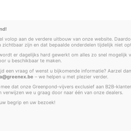
Artikel code:
2115-KDR-
nd!
 volop aan de verdere uitbouw van onze website. Daardoor
en zichtbaar zijn en dat bepaalde onderdelen tijdelijk niet o
ordt er dagelijks hard gewerkt om alles zo snel mogelijk v
voor u beschikbaar te maken.
tijd een vraag of wenst u bijkomende informatie? Aarzel dan
a@greenex.be
– we helpen u met plezier verder.
mee dat onze Greenpond-vijvers exclusief aan B2B-klante
an verwijzen we u graag door naar één van onze dealers.
 uw begrip en uw bezoek!
e