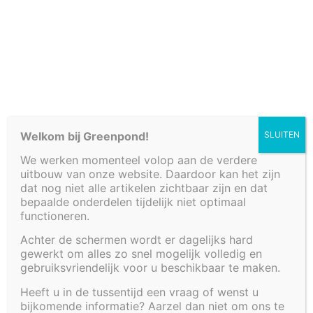
Cookiebeleid (EU)
Welkom bij Greenpond!
SLUITEN
We werken momenteel volop aan de verdere
uitbouw van onze website. Daardoor kan het zijn
dat nog niet alle artikelen zichtbaar zijn en dat
bepaalde onderdelen tijdelijk niet optimaal
functioneren.
Achter de schermen wordt er dagelijks hard
gewerkt om alles zo snel mogelijk volledig en
KADER VOOR
gebruiksvriendelijk voor u beschikbaar te maken.
Heeft u in de tussentijd een vraag of wenst u
VIJVER 220 X 220 X
bijkomende informatie? Aarzel dan niet om ons te