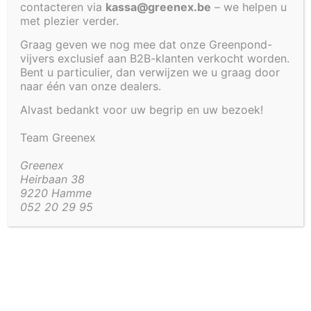
contacteren via
kassa@greenex.be
– we helpen u
35 CM
met plezier verder.
Graag geven we nog mee dat onze Greenpond-
vijvers exclusief aan B2B-klanten verkocht worden.
Bent u particulier, dan verwijzen we u graag door
€
1 150,00
naar één van onze dealers.
Alvast bedankt voor uw begrip en uw bezoek!
Artikel code:
4242-KDR-
Team Greenex
Aanvullende informatie
Greenex
Heirbaan 38
Aanvullende informatie
9220 Hamme
052 20 29 95
40 kg
Gewicht
220 × 220 × 35 cm
Afmetingen