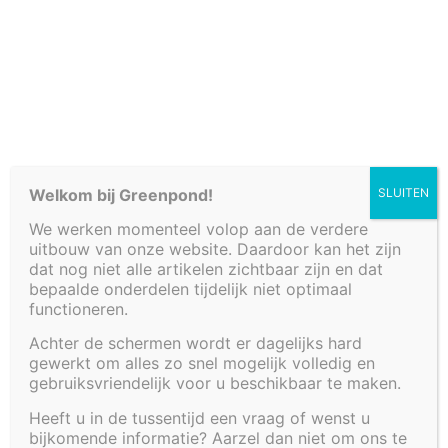
Cookiebeleid (EU)
Welkom bij Greenpond!
SLUITEN
We werken momenteel volop aan de verdere
uitbouw van onze website. Daardoor kan het zijn
dat nog niet alle artikelen zichtbaar zijn en dat
bepaalde onderdelen tijdelijk niet optimaal
functioneren.
Achter de schermen wordt er dagelijks hard
gewerkt om alles zo snel mogelijk volledig en
KADER VOOR
gebruiksvriendelijk voor u beschikbaar te maken.
Heeft u in de tussentijd een vraag of wenst u
VIJVER 275 X 80 X
bijkomende informatie? Aarzel dan niet om ons te