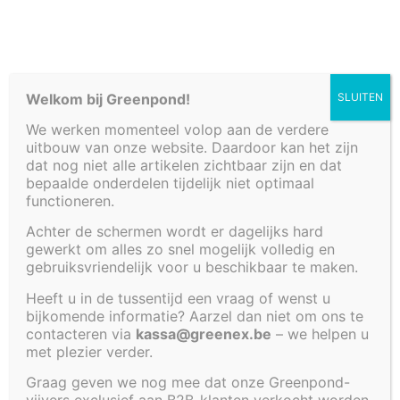
€
7 490,00
Deze polyester zwemvijver heeft volgende
Welkom bij Greenpond!
SLUITEN
afmetingen: 640 x 240 x 130 cm.
De vijver heeft
handige trapjes
op de ene korte
We werken momenteel volop aan de verdere
uitbouw van onze website. Daardoor kan het zijn
zijde, langs waar je makkelijk het water in kan.
dat nog niet alle artikelen zichtbaar zijn en dat
(Afmetingen binnenin: 620 x 220 x 130 cm.)
bepaalde onderdelen tijdelijk niet optimaal
functioneren.
In deze zwemvijver past een volume van circa
17.000 liter.
Achter de schermen wordt er dagelijks hard
Deze vijver graaf je in op een waterpas basis van
gewerkt om alles zo snel mogelijk volledig en
gebruiksvriendelijk voor u beschikbaar te maken.
beton.
Heeft u in de tussentijd een vraag of wenst u
bijkomende informatie? Aarzel dan niet om ons te
Artikel code:
4293-IBV
contacteren via
kassa@greenex.be
– we helpen u
met plezier verder.
Beschrijving
Aanvullende informatie
Graag geven we nog mee dat onze Greenpond-