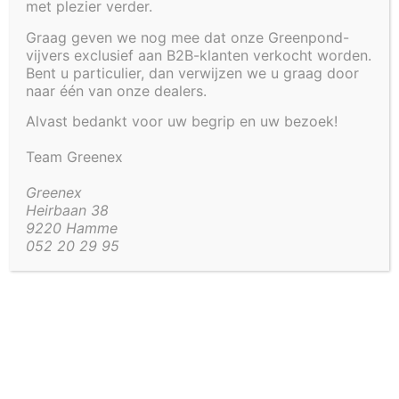
met plezier verder.
Greenpond by Greenex
Cookiebeleid (EU)
Graag geven we nog mee dat onze Greenpond-
vijvers exclusief aan B2B-klanten verkocht worden.
Heirbaan 38
Bent u particulier, dan verwijzen we u graag door
9220 Hamme
Beheer toestemming
naar één van onze dealers.
BTW BE 0750.550.283
Alvast bedankt voor uw begrip en uw bezoek!
Om de beste ervaringen te bieden, gebruiken wij technologieën zoals
Tel
052 20 29 95
cookies om informatie over je apparaat op te slaan en/of te raadplegen.
Team Greenex
Mail
kassa@greenex.be
Door in te stemmen met deze technologieën kunnen wij gegevens zoals
surfgedrag of unieke ID's op deze site verwerken. Als je geen
toestemming geeft of uw toestemming intrekt, kan dit een nadelige
Greenex
invloed hebben op bepaalde functies en mogelijkheden.
Vaak gestelde vragen
Heirbaan 38
9220 Hamme
052 20 29 95
Accepteren
Weigeren
Bekijk voorkeuren
Cookiebeleid
Privacyverklaring
Impressum