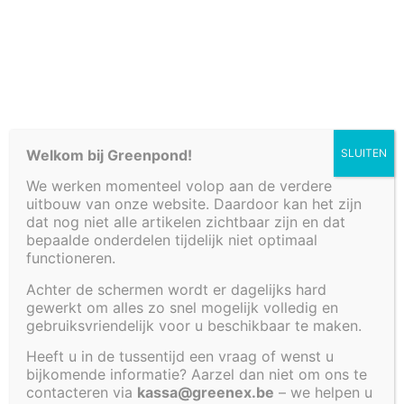
Welkom bij Greenpond!
SLUITEN
We werken momenteel volop aan de verdere
uitbouw van onze website. Daardoor kan het zijn
dat nog niet alle artikelen zichtbaar zijn en dat
bepaalde onderdelen tijdelijk niet optimaal
Verkooppunten
functioneren.
Achter de schermen wordt er dagelijks hard
Fonteinbakken
gewerkt om alles zo snel mogelijk volledig en
Login
gebruiksvriendelijk voor u beschikbaar te maken.
Plantenfilters met waterval
Vijvers
Heeft u in de tussentijd een vraag of wenst u
bijkomende informatie? Aarzel dan niet om ons te
Decoratieve afwerkingen
[RM_Login]
contacteren via
kassa@greenex.be
– we helpen u
Watertafels