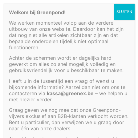
altijd een goed idee is
Cookiebeleid (EU)
Welkom bij Greenpond!
SLUITEN
Een prefab of voorgevormde polyestervijver biedt
We werken momenteel volop aan de verdere
eigenlijk niets dan voordelen. Zijn we
uitbouw van onze website. Daardoor kan het zijn
bevooroordeeld? Wellicht een beetje. Maar kunnen we
dat nog niet alle artikelen zichtbaar zijn en dat
rekenen op meer dan 30 jaar ervaring? Dat ook. En
bepaalde onderdelen tijdelijk niet optimaal
deze ervaring delen we graag. Zo zorgen we ervoor
functioneren.
dat zoveel mogelijk mensen genieten van zoveel
Achter de schermen wordt er dagelijks hard
mogelijk mooie momenten aan de vijverrand. Is er een
gewerkt om alles zo snel mogelijk volledig en
prijsverschil […]
gebruiksvriendelijk voor u beschikbaar te maken.
Installatie van een vijver
Heeft u in de tussentijd een vraag of wenst u
bijkomende informatie? Aarzel dan niet om ons te
contacteren via
kassa@greenex.be
– we helpen u
met plezier verder.
Graag geven we nog mee dat onze Greenpond-
vijvers exclusief aan B2B-klanten verkocht worden.
Bent u particulier, dan verwijzen we u graag door
naar één van onze dealers.