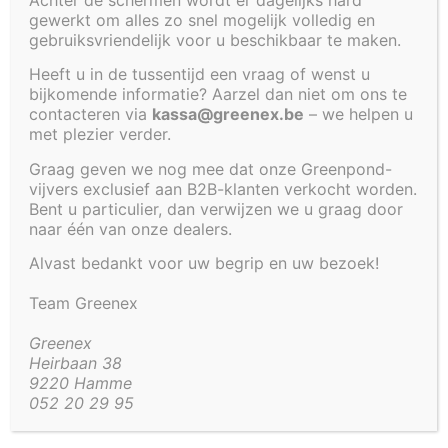
gewerkt om alles zo snel mogelijk volledig en
Cookiebeleid (EU)
gebruiksvriendelijk voor u beschikbaar te maken.
PLANTENFILTER
Heeft u in de tussentijd een vraag of wenst u
MET
VIJVER 455
VIJVER 240
bijkomende informatie? Aarzel dan niet om ons te
WATERVAL
contacteren via
kassa@greenex.be
– we helpen u
X 95 X 35
X 120 X 100
240 X 120 X
met plezier verder.
CM
CM
100 CM
Graag geven we nog mee dat onze Greenpond-
TEST
TEST
TEST
vijvers exclusief aan B2B-klanten verkocht worden.
LABEL
LABEL
Bent u particulier, dan verwijzen we u graag door
LABEL
naar één van onze dealers.
€
1
€
1
€
2
Alvast bedankt voor uw begrip en uw bezoek!
289,00
905,00
125,00
Team Greenex
Greenex
Beheer toestemming
Heirbaan 38
9220 Hamme
Om de beste ervaringen te bieden, gebruiken wij technologieën zoals
052 20 29 95
cookies om informatie over je apparaat op te slaan en/of te raadplegen.
Door in te stemmen met deze technologieën kunnen wij gegevens zoals
surfgedrag of unieke ID's op deze site verwerken. Als je geen