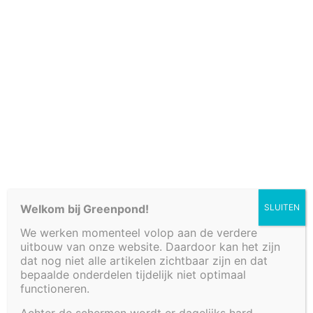
Verkooppunten
Welkom bij Greenpond!
SLUITEN
We werken momenteel volop aan de verdere
Fonteinbakken
uitbouw van onze website. Daardoor kan het zijn
Plantenfilters met waterval
dat nog niet alle artikelen zichtbaar zijn en dat
Vijvers
bepaalde onderdelen tijdelijk niet optimaal
functioneren.
Decoratieve afwerkingen
Watertafels
Achter de schermen wordt er dagelijks hard