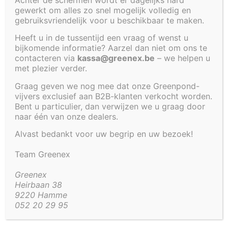
gewerkt om alles zo snel mogelijk volledig en
Cookiebeleid (EU)
gebruiksvriendelijk voor u beschikbaar te maken.
Heeft u in de tussentijd een vraag of wenst u
VIJVER 455
VIJVER 240
bijkomende informatie? Aarzel dan niet om ons te
contacteren via
kassa@greenex.be
– we helpen u
X 95 X 35
X 120 X 100
met plezier verder.
CM
CM
Graag geven we nog mee dat onze Greenpond-
TEST
TEST
vijvers exclusief aan B2B-klanten verkocht worden.
LABEL
LABEL
Bent u particulier, dan verwijzen we u graag door
naar één van onze dealers.
€
1
€
1
Alvast bedankt voor uw begrip en uw bezoek!
289,00
905,00
Team Greenex
Greenex
Beheer toestemming
Heirbaan 38
9220 Hamme
Om de beste ervaringen te bieden, gebruiken wij technologieën zoals
052 20 29 95
cookies om informatie over je apparaat op te slaan en/of te raadplegen.
Door in te stemmen met deze technologieën kunnen wij gegevens zoals
surfgedrag of unieke ID's op deze site verwerken. Als je geen