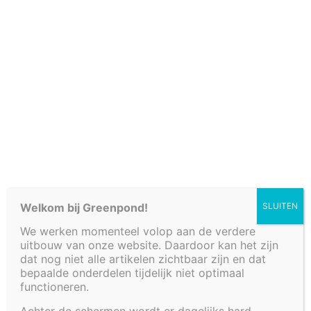
Verkooppunten
Welkom bij Greenpond!
SLUITEN
We werken momenteel volop aan de verdere
Fonteinbakken
uitbouw van onze website. Daardoor kan het zijn
Plantenfilters met waterval
dat nog niet alle artikelen zichtbaar zijn en dat
Vijvers
bepaalde onderdelen tijdelijk niet optimaal
functioneren.
Decoratieve afwerkingen
Watertafels
Achter de schermen wordt er dagelijks hard