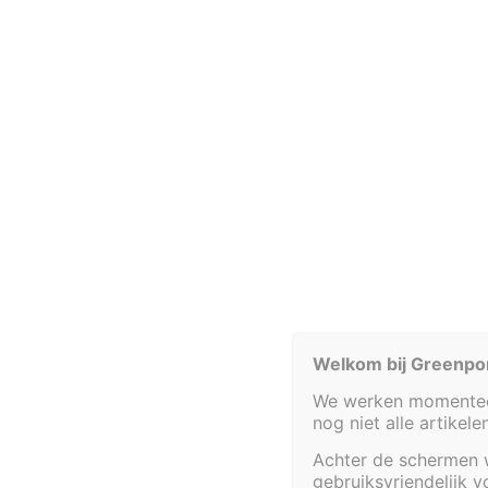
052 20 29 95
kassa@gre
Fonteinbakken
Plantenfilters met waterval
Welkom bij Greenpo
We werken momenteel
nog niet alle artikel
Achter de schermen w
gebruiksvriendelijk 