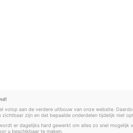
enex.be
Bezoek graag enkel op afspraak
Heirbaan 38 - 9220 Hamme
Ve
Vijvers
Decoratieve afwerkingen
Waterta
nd!
 volop aan de verdere uitbouw van onze website. Daardoor
en zichtbaar zijn en dat bepaalde onderdelen tijdelijk niet o
ordt er dagelijks hard gewerkt om alles zo snel mogelijk v
voor u beschikbaar te maken.