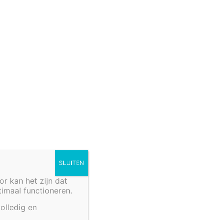
rkooppunten
fels
Cookiebeleid (EU)
SLUITEN
 kan het zijn dat
ptimaal functioneren.
olledig en