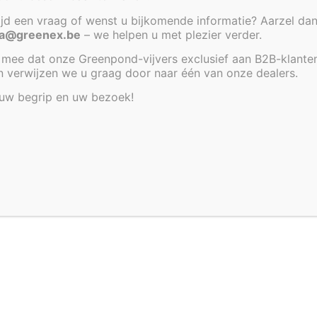
tijd een vraag of wenst u bijkomende informatie? Aarzel dan
a@greenex.be
– we helpen u met plezier verder.
mee dat onze Greenpond-vijvers exclusief aan B2B-klante
an verwijzen we u graag door naar één van onze dealers.
 uw begrip en uw bezoek!
nex.be
Bezoek graag enkel op afspraak
Heirbaan 38 - 9220 Hamme
ies om
emmen met
p deze site