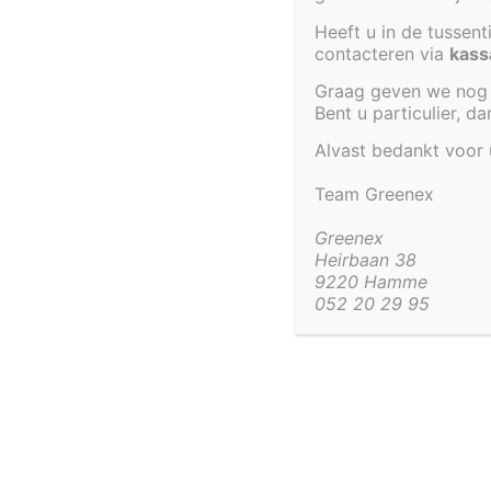
Heeft u in de tussen
contacteren via
kass
Graag geven we nog 
Bent u particulier, d
VIJVER 170 X 140 X 80 CM
BOVENGRONDS
Alvast bedankt voor
TEST LABEL
Team Greenex
€
1 115,62
Greenex
Heirbaan 38
9220 Hamme
052 20 29 95
052 20 29 95
info@gree
Beheer toestemming
Greenpond by Greenex
Om de beste ervaringen te bieden, gebruiken wij technologieën zoals cook
informatie over je apparaat op te slaan en/of te raadplegen. Door in te st
Heirbaan 38
deze technologieën kunnen wij gegevens zoals surfgedrag of unieke ID's o