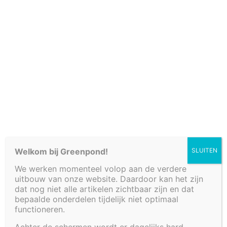
Verkooppunten
Welkom bij Greenpond!
SLUITEN
We werken momenteel volop aan de verdere
Fonteinbakken
uitbouw van onze website. Daardoor kan het zijn
Plantenfilters met waterval
dat nog niet alle artikelen zichtbaar zijn en dat
Vijvers
bepaalde onderdelen tijdelijk niet optimaal
functioneren.
Decoratieve afwerkingen
Watertafels
Achter de schermen wordt er dagelijks hard