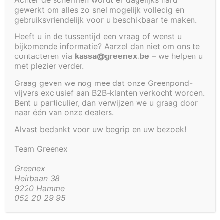
gewerkt om alles zo snel mogelijk volledig en
Cookiebeleid (EU)
gebruiksvriendelijk voor u beschikbaar te maken.
Heeft u in de tussentijd een vraag of wenst u
KADER
bijkomende informatie? Aarzel dan niet om ons te
VOOR
contacteren via
kassa@greenex.be
– we helpen u
VIJVER 110
met plezier verder.
X 110 X 32
Graag geven we nog mee dat onze Greenpond-
CM
vijvers exclusief aan B2B-klanten verkocht worden.
Bent u particulier, dan verwijzen we u graag door
TEST
naar één van onze dealers.
LABEL
Alvast bedankt voor uw begrip en uw bezoek!
€
577,39
Team Greenex
Greenex
Beheer toestemming
Heirbaan 38
9220 Hamme
Om de beste ervaringen te bieden, gebruiken wij technologieën zoals
052 20 29 95
cookies om informatie over je apparaat op te slaan en/of te raadplegen.
Door in te stemmen met deze technologieën kunnen wij gegevens zoals
surfgedrag of unieke ID's op deze site verwerken. Als je geen