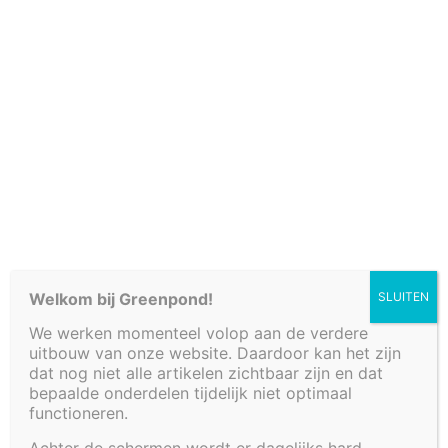
Verkooppunten
Welkom bij Greenpond!
SLUITEN
We werken momenteel volop aan de verdere
Fonteinbakken
uitbouw van onze website. Daardoor kan het zijn
Plantenfilters met waterval
dat nog niet alle artikelen zichtbaar zijn en dat
Vijvers
bepaalde onderdelen tijdelijk niet optimaal
functioneren.
Decoratieve afwerkingen
Watertafels
Achter de schermen wordt er dagelijks hard