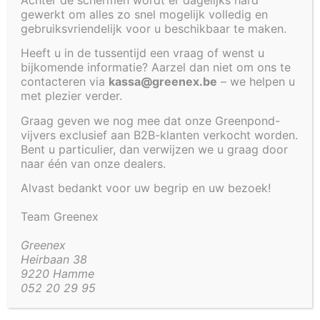
gewerkt om alles zo snel mogelijk volledig en
Cookiebeleid (EU)
gebruiksvriendelijk voor u beschikbaar te maken.
Heeft u in de tussentijd een vraag of wenst u
VIJVER 170
bijkomende informatie? Aarzel dan niet om ons te
X 140 X 80
contacteren via
kassa@greenex.be
– we helpen u
CM
met plezier verder.
BOVENGRONDS
Graag geven we nog mee dat onze Greenpond-
TEST
vijvers exclusief aan B2B-klanten verkocht worden.
Bent u particulier, dan verwijzen we u graag door
LABEL
naar één van onze dealers.
€
1
Alvast bedankt voor uw begrip en uw bezoek!
115,62
Team Greenex
Greenex
Beheer toestemming
Heirbaan 38
9220 Hamme
Om de beste ervaringen te bieden, gebruiken wij technologieën zoals
052 20 29 95
cookies om informatie over je apparaat op te slaan en/of te raadplegen.
Door in te stemmen met deze technologieën kunnen wij gegevens zoals
surfgedrag of unieke ID's op deze site verwerken. Als je geen