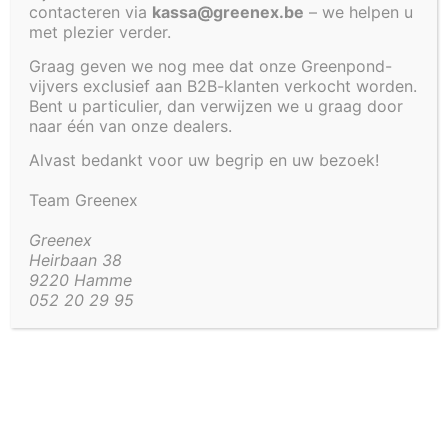
contacteren via
kassa@greenex.be
– we helpen u
met plezier verder.
Graag geven we nog mee dat onze Greenpond-
vijvers exclusief aan B2B-klanten verkocht worden.
Bent u particulier, dan verwijzen we u graag door
naar één van onze dealers.
Alvast bedankt voor uw begrip en uw bezoek!
Team Greenex
Greenex
Heirbaan 38
9220 Hamme
052 20 29 95
SKU:
4215/4232-
TSNWND
TUSSENWAND VOOR VIJVER 275 X
80 X 60 CM – VERLAAT HET
ASSORTIMENT