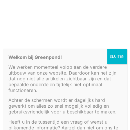
Welkom bij Greenpond!
SLUITEN
We werken momenteel volop aan de verdere
uitbouw van onze website. Daardoor kan het zijn
SKU:
4216/4221-
dat nog niet alle artikelen zichtbaar zijn en dat
TSNWND
bepaalde onderdelen tijdelijk niet optimaal
functioneren.
TUSSENWAND VOOR VIJVER 250 X
120 X 80 CM – VERLAAT HET
Achter de schermen wordt er dagelijks hard
gewerkt om alles zo snel mogelijk volledig en
ASSORTIMENT
gebruiksvriendelijk voor u beschikbaar te maken.
€
222,00
Heeft u in de tussentijd een vraag of wenst u
bijkomende informatie? Aarzel dan niet om ons te