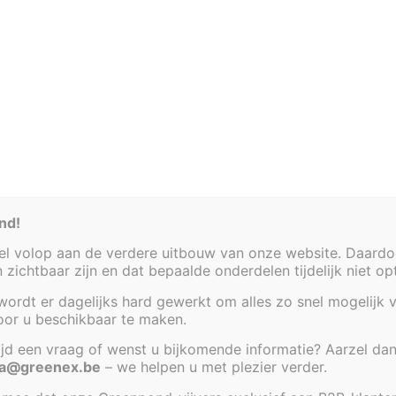
nd!
 volop aan de verdere uitbouw van onze website. Daardoor
KADER VOOR VIJVER 140 X 
en zichtbaar zijn en dat bepaalde onderdelen tijdelijk niet o
JVER ROND 66 X 32 CM
35 CM
ordt er dagelijks hard gewerkt om alles zo snel mogelijk v
T LABEL
TEST LABEL
voor u beschikbaar te maken.
€
151,00
€
566,00
tijd een vraag of wenst u bijkomende informatie? Aarzel dan
a@greenex.be
– we helpen u met plezier verder.