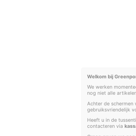
Welkom bij Greenpo
KADER VOOR VIJVER 120 X 120 X
We werken momenteel
90 CM
nog niet alle artikel
VI
TEST LABEL
Achter de schermen w
TES
gebruiksvriendelijk 
€
1 099,54
Heeft u in de tussen
contacteren via
kass