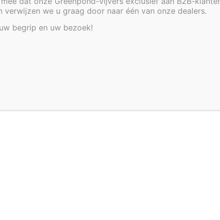
mee dat onze Greenpond-vijvers exclusief aan B2B-klante
an verwijzen we u graag door naar één van onze dealers.
 uw begrip en uw bezoek!
 VOOR VIJVER 220 X 80 X
VIJVER 80 X 60 X 35 C
50 CM
TEST LABEL
T LABEL
€
151,44