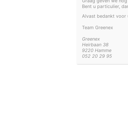
Graag geven we nog 
Bent u particulier, d
Alvast bedankt voor
Team Greenex
Greenex
Heirbaan 38
9220 Hamme
052 20 29 95
KADER VOOR VIJVER 200 X 110 X
KADER
53 CM
TEST LABEL
TES