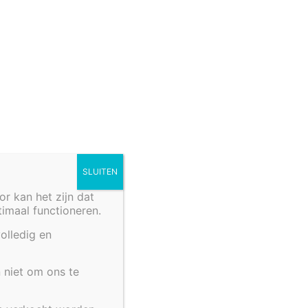
SLUITEN
 kan het zijn dat
70 X
ptimaal functioneren.
OPLEGRAND VIJVER 170 X 140 CM
olledig en
TEST LABEL
€
346,00
 niet om ons te